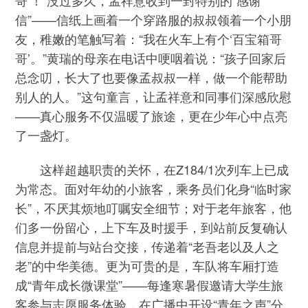
信”——信纸上画着一个穿路服的叔叔领着一个小朋
友，稚嫩的笔触写着：“我在火车上有个‘百宝箱哥
哥’。”黄瑞的母亲在电话中哽咽着说：“孩子回家后
总念叨，长大了也要像孟叔叔一样，做一个能帮助
别人的人。”这句童言，让孟祥意和同事们深感欣慰
——真心服务不仅温暖了旅途，更在少年心中点亮
了一盏灯。
这样超越职责的关怀，在Z184/1次列车上已成
为常态。面对年幼的小旅客，乘务员们化身“临时家
长”，不厌其烦地叮嘱安全细节；对于老年旅客，他
们多一份留心，上下车及时援手，到站前反复确认
信息并提前与站台交接，传递着“老吾老以及人之
老”的中华美德。更为可贵的是，车队将车厢打造
成“青年成长微课堂”——每逢寒暑假邀请大学生旅
客参与志愿服务体验，在广播中开设“青年之声”分