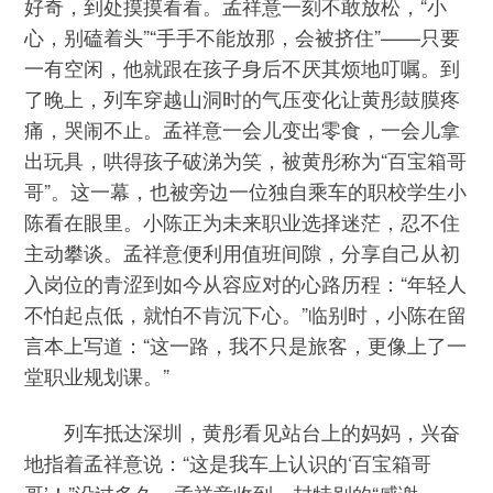
好奇，到处摸摸看看。孟祥意一刻不敢放松，“小
心，别磕着头”“手手不能放那，会被挤住”——只要
一有空闲，他就跟在孩子身后不厌其烦地叮嘱。到
了晚上，列车穿越山洞时的气压变化让黄彤鼓膜疼
痛，哭闹不止。孟祥意一会儿变出零食，一会儿拿
出玩具，哄得孩子破涕为笑，被黄彤称为“百宝箱哥
哥”。这一幕，也被旁边一位独自乘车的职校学生小
陈看在眼里。小陈正为未来职业选择迷茫，忍不住
主动攀谈。孟祥意便利用值班间隙，分享自己从初
入岗位的青涩到如今从容应对的心路历程：“年轻人
不怕起点低，就怕不肯沉下心。”临别时，小陈在留
言本上写道：“这一路，我不只是旅客，更像上了一
堂职业规划课。”
列车抵达深圳，黄彤看见站台上的妈妈，兴奋
地指着孟祥意说：“这是我车上认识的‘百宝箱哥
哥’！”没过多久，孟祥意收到一封特别的“感谢