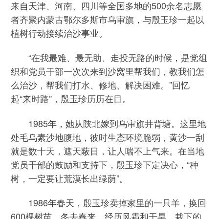
来自天津、河南、四川等全国多地的500余名志愿
者齐聚内蒙古鄂尔多斯市乌审旗，与殷玉珍一起以
植树行动接续治沙事业。
“在我最难、最无助、走投无路的时候，是党组
织和党员干部一次次来到沙窝里帮我们，教我们怎
么治沙，帮我们打水、修地、解决困难。”回忆
起“来时路”，殷玉珍历历在目。
1985年，她从陕北嫁到乌审旗井背塘。这里地
处毛乌素沙地腹地，彼时生态环境脆弱，黄沙一刮
就是数十天，遮天蔽日，让人喘不上气来。在当地
党员干部的鼓励和支持下，殷玉珍下定决心，“种
树，一定要让荒漠长出绿荫”。
1986年春天，殷玉珍卖掉家里的一只羊，换回
600棵树苗。冬去春来，经历风霜和干旱，栽下的