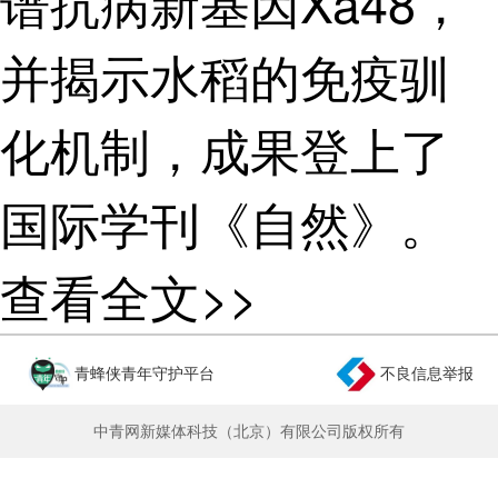
谱抗病新基因Xa48，
并揭示水稻的免疫驯
化机制，成果登上了
国际学刊《自然》。
何祖华顾不上“庆
查看全文>>
祝”，匆匆赶往位于海
青蜂侠青年守护平台
不良信息举报
南陵水的南繁基地，
中青网新媒体科技（北京）有限公司版权所有