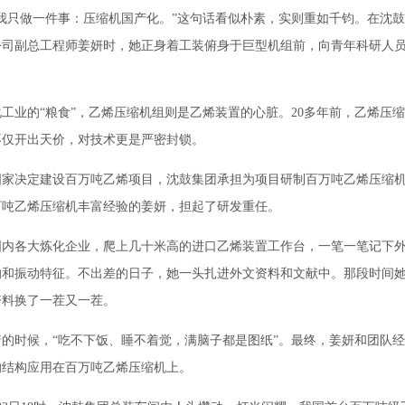
我只做一件事：压缩机国产化。”这句话看似朴素，实则重如千钧。在沈
公司副总工程师姜妍时，她正身着工装俯身于巨型机组前，向青年科研人
业的“粮食”，乙烯压缩机组则是乙烯装置的心脏。20多年前，乙烯压
不仅开出天价，对技术更是严密封锁。
国家决定建设百万吨乙烯项目，沈鼓集团承担为项目研制百万吨乙烯压缩
万吨乙烯压缩机丰富经验的姜妍，担起了研发重任。
各大炼化企业，爬上几十米高的进口乙烯装置工作台，一笔一笔记下外
响和振动特征。不出差的日子，她一头扎进外文资料和文献中。那段时间
资料换了一茬又一茬。
时候，“吃不下饭、睡不着觉，满脑子都是图纸”。最终，姜妍和团队经
的结构应用在百万吨乙烯压缩机上。