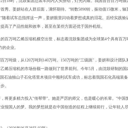
22日18时，沈鼓集团总装车间内人头攒动，灯光闪耀。我国首台百万吨
首秀。姜妍站在人群后面，满怀期待。“转数5890转，振动值15微米，轴
！”随着试车总指挥这一声，姜妍眼里闪动着梦想成真的泪花。后经实践验
大提高了产品性能和效率，甚至在某些方面还优于国外机组。
百万吨乙烯压缩机横空出世，标志着沈鼓集团成为全球第4个具有百万吨
力的企业。
万吨级，从120万吨到140万吨、150万吨的“三级跳”，姜妍和设计团
产乙烯压缩机的市场份额一路做到了世界前列。今年5月，由沈鼓研制的国
中国石油独山子石化塔里木项目中顺利试车成功，标志着我国石化高端装
一步。
将更多精力投入“传帮带”。她是严厉的师父，也是暖心的长辈。“中国
产业报国人的梦。我的梦想就是在中国创造的征程上继续前行，让年轻人尽