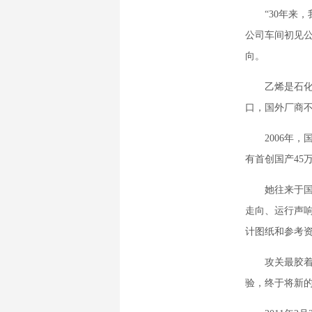
“30年来，
公司车间初见
向。
乙烯是石化工
口，国外厂商
2006年，
有首创国产45
她往来于国内
走向、运行声
计图纸和参考
攻关最胶着的
验，终于将新