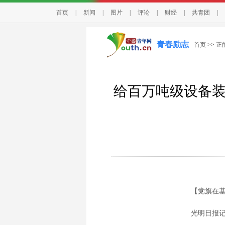
首页
|
新闻
|
图片
|
评论
|
财经
|
共青团
|
青春励志
首页
>>
正
给百万吨级设备装
【党旗在基
光明日报记者