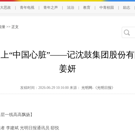
大思政
|
青年电视
|
青年之声
|
法治
|
教育
|
中青校园
|
励志
|
能量
>> 正文
上“中国心脏”——记沈鼓集团股份
姜妍
发稿时间：2026-06-29 10:16:00 来源：
光明网-《光明日报》
层一线高高飘扬】
 李建斌 光明日报通讯员 邸悦