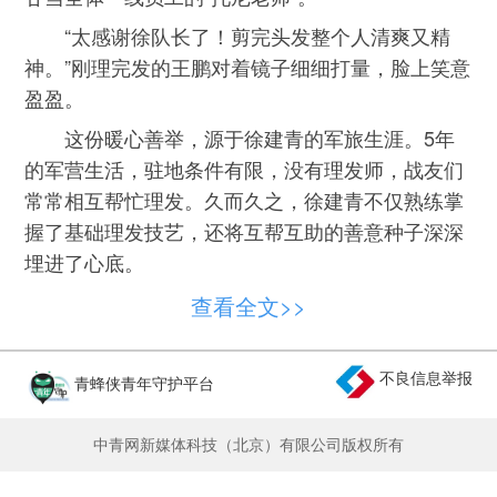
“太感谢徐队长了！剪完头发整个人清爽又精
神。”刚理完发的王鹏对着镜子细细打量，脸上笑意
盈盈。
这份暖心善举，源于徐建青的军旅生涯。5年
的军营生活，驻地条件有限，没有理发师，战友们
常常相互帮忙理发。久而久之，徐建青不仅熟练掌
握了基础理发技艺，还将互帮互助的善意种子深深
埋进了心底。
2009年，徐建青入职青海油田，奔赴荒芜偏远
查看全文>>
的涩北戈壁，成为一线石油工人。投身岗位后，他
发现戈壁油田场站交通闭塞、生活配套不足，繁重
不良信息举报
青蜂侠青年守护平台
的生产任务让员工们无暇外出理发。徐建青看在眼
里、记在心头，于是，他重新拾起搁置多年的理发
中青网新媒体科技（北京）有限公司版权所有
手艺，主动为同事免费理发。这一剪，就是17年。
起初，徐建青只会修剪简洁利落的短寸发型。