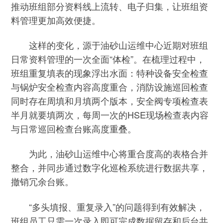
推动班组部分资料线上流转、电子归集，让班组资
料管理更加高效便捷。
这样的变化，源于油砂山运维中心近期对班组
日常资料管理的一次全面“体检”。在梳理过程中，
班组重复填表的现象浮出水面：特种设备安全检查
与锅炉安全检查内容高度重合，消防设施巡回检查
同时存在周填和月填两个版本，安全阀专项检查表
半月就要填两次，每周一次的HSE现场检查表内容
与日常巡回检查台账高度重叠。
为此，油砂山运维中心将重合度高的表格合并
整合，并同步通过数字化巡检系统进行数据共享，
撤销冗余台账。
“多头填报、重复录入”的问题得到有效解决，
班组员工只需一次录入即可完成数据留存和后台共