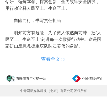
钻研、锤炼本领、探索创新，全力筑牢安全防线，
用行动诠释人民至上、生命至上。
向险而行，书写责任担当
明知前方有危险，为了救人依然向前冲，把“人
民至上、生命至上”刻进每一次救援行动中。这是国
家矿山应急救援重庆队队员姜伟的身影。
2025年6月，重庆一在建隧道突涌坍塌。隧道
查看全文>>
内烟尘弥漫、剧烈的爆炸声不时传来……面对这一
危急救援任务，姜伟带领队员义无反顾向浓烟和烈
火挺进，最终搜寻到4名被困工友，并护送他们脱
青蜂侠青年守护平台
不良信息举报
险。
中青网新媒体科技（北京）有限公司版权所有
从一名矿山救护队员成长为一名专业应急救援
现场指挥官，姜伟先后参加和指挥矿山、隧道、洪