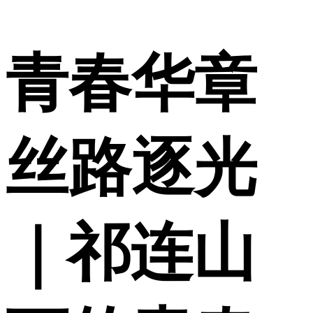
青春华章
丝路逐光
｜祁连山