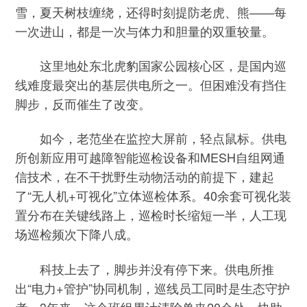
雪，夏天树枝缠绕，还得时刻提防老虎、熊——每
一次进山，都是一次与体力和胆量的双重较量。
这里地处东北虎豹国家公园核心区，是国内巡
线难度最突出的基层供电所之一。但困难没有挡住
脚步，反而催生了改变。
如今，老范坐在监控大屏前，轻点鼠标。供电
所创新应用可越障智能巡检设备和MESH自组网通
信技术，在不干扰野生动物活动的前提下，建起
了“无人机+可视化”立体巡检体系。40余套可视化装
置分布在关键线路上，巡检时长缩短一半，人工现
场巡检频次下降八成。
科技上去了，脚步并没有停下来。供电所推
出“电力+管护”协同机制，巡线员工同时是生态守护
者。3年来，这个班组累计清除兽夹20余处，协助