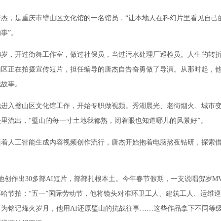
，是重庆市璧山区文化馆的一名馆员，“让本地人在科幻片里看见自己
事”。
，开过街舞工作室，做过社保员，当过污水处理厂巡检员。人生的转折发
山区正在拍摄宣传短片，担任编导的唐杰自告奋勇做了导演。从那时起，
城故事。
他进入璧山区文化馆工作，开始专职做视频。秀湖晨光、老街烟火、城市
里流出，“璧山的每一寸土地我都熟，闭着眼也知道哪儿的风景好”。
着人工智能生成内容视频创作流行，唐杰开始抱着电脑熬夜钻研，探索借
创作出30多部AI短片，部部扎根本土。今年春节假期，一支说唱贺岁M
哈节拍；“五一”国际劳动节，他将镜头对准环卫工人、建筑工人、运维
；为铭记烽火岁月，他用AI还原璧山的抗战往事……这些作品拿下不同等