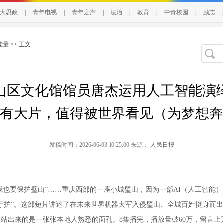
大思政
|
青年电视
|
青年之声
|
法治
|
教育
|
中青校园
|
励志
|
能量
>> 正文
山区文化馆馆员唐杰运用人工智能演
有大片，值得被世界看见（为梦想奔
发稿时间：2026-06-03 10:25:00 来源：
人民日报
也要保护璧山”……重庆西部的一座小城璧山，因为一部AI（人工智能
“守护”。这部短片讲述了在未来世界机器大军入侵璧山、全城百姓挺身而
站出来的是一张张本地人熟悉的面孔。8集播完，播放量破60万，留言上