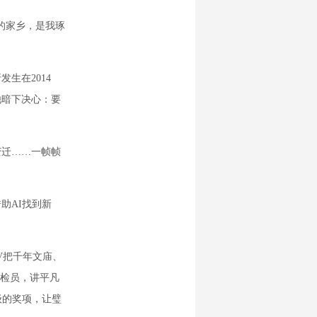
的家乡，是我琢
生在2014
他暗下决心：要
变迁……一帧帧
助AI找到新
V把千年文庙、
巡检员，讲平凡
级的奖项，让璧