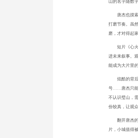
山的名字随数
唐杰也摸索出
打磨节奏。虽
磨，才对得起家
短片《心火》
进未来叙事。观
能成为大片里的
炫酷的背后是
号……唐杰只能
不认识璧山，
份较真，让观
翻开唐杰的笔
片，小城值得被