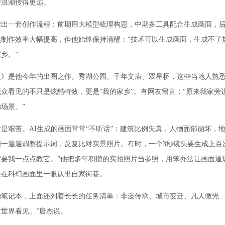
字浪潮传得更远。
一套创作流程：前期用大模型梳理构思，中期多工具配合生成画面，后
然制作效率大幅提高，但他始终保持清醒：“技术可以生成画面，生成不了
乡。”
是他今年的出圈之作。秀湖公园、千年文庙、双星桥，这些当地人熟悉
众看见的不只是炫酷特效，更是“我的家乡”。有网友留言：“原来我家旁
场景。”
艰苦。AI生成的画面常常“不听话”：建筑比例失真，人物面部崩坏，
一遍遍调整提示词，反复比对实景照片。有时，一个3秒镜头要生成上百次
需要我一点点教它。”他把多年积攒的实拍照片当参照，用笨办法让画面逼
众在科幻画面里一眼认出自家街巷。
记本，上面还列着长长的任务清单：非遗传承、城市变迁、凡人微光…
世界看见。”唐杰说。