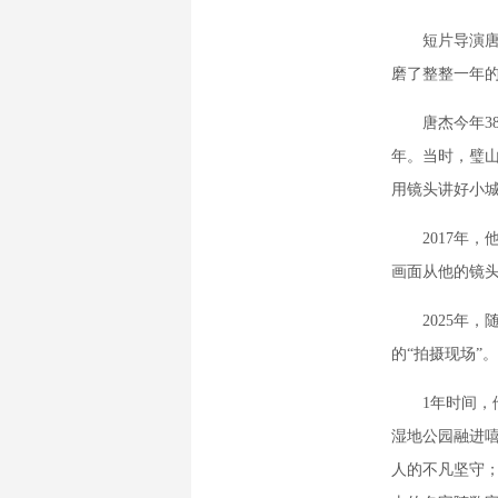
短片导演唐杰
磨了整整一年的
唐杰今年38岁
年。当时，璧
用镜头讲好小
2017年，
画面从他的镜头
2025年，随
的“拍摄现场”。
1年时间，他
湿地公园融进嘻
人的不凡坚守