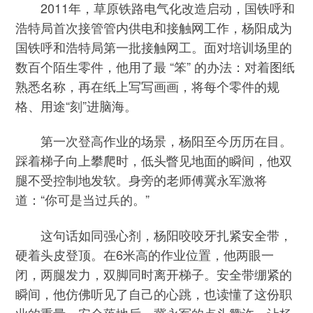
2011年，草原铁路电气化改造启动，国铁呼和
浩特局首次接管管内供电和接触网工作，杨阳成为
国铁呼和浩特局第一批接触网工。面对培训场里的
数百个陌生零件，他用了最 “笨” 的办法：对着图纸
熟悉名称，再在纸上写写画画，将每个零件的规
格、用途“刻”进脑海。
第一次登高作业的场景，杨阳至今历历在目。
踩着梯子向上攀爬时，低头瞥见地面的瞬间，他双
腿不受控制地发软。身旁的老师傅冀永军激将
道：“你可是当过兵的。”
这句话如同强心剂，杨阳咬咬牙扎紧安全带，
硬着头皮登顶。在6米高的作业位置，他两眼一
闭，两腿发力，双脚同时离开梯子。安全带绷紧的
瞬间，他仿佛听见了自己的心跳，也读懂了这份职
业的重量。安全落地后，冀永军的点头赞许，让杨