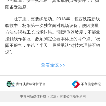
阳备受鼓励。
壮了胆，更要练硬功。2013年，包西铁路新线
验收中，杨阳第一次独立面对现场设备，便因测量
方法失误被工长当场纠错。“测定位器坡度，不能拿
接触线作参照，必须测定位器本体上的两个点。”杨
阳不服气，争论了半天，最后承认“对技术理解不够
深”。
这场争执让杨阳意识到了自己的理论短板，从
查看全文>>
此养成了 “攒问题” 的习惯。没多久，响沙湾车间副
主任窦文静来工区蹲点，杨阳把攒的疑问一股脑倒
出来，挨个请教，一直问到深夜12点多，给每个问
青蜂侠青年守护平台
不良信息举报
题都找到了答案。
中青网新媒体科技（北京）有限公司版权所有
2015年，为专心备战技能竞赛，杨阳换上了只