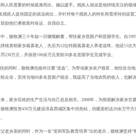
国和人民需要的时候挺身而出、施以援手。残疾人就业是他持续关注的领
多名残疾人提供固定的就业岗位，并针对每个残疾人的特长和需求特别设置
，鼓励他们勇敢面对命运、自强自立。
，骆牧渊三十年如一日慷慨解囊，帮扶家乡贫困户和贫困学生。自199
元持续资助家乡孤寡老人，先后为12位特困孤寡老人养老送终。他还15次
币230万元，并捐资100余万元资助30多名贫困学生完成学业。
扶的同时，骆牧渊也格外注重“造血”。为带动家乡农户致富，他结合当地
办淀粉企业，安排当地60多名贫困户就业，既提高了当地农民的收入，也解
。
，家乡百姓的生产生活与自己息息相关。2008年，为彻底解决家乡甘
骆牧渊投资450万元建设漳县西城区集中供热站，供暖面积达20余万平
冬。
老乡亲的同时，作为一名“党和军队教育培养”出的老兵，骆牧渊坚持“