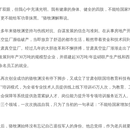
双眼，但我心中充满光明。我有健康的身体、健全的四肢，不能给国家
更不能给军功章抹黑。”骆牧渊解释说。
年来骆牧渊坚持与伤残对抗、自谋发展的信念与准则。在从事房地产开
真空盐厂濒临破产，当即放弃了舒适的都市生活，毅然带着资金和技术回
甘肃真空盐厂。经过几年的大胆改革和不懈拼搏，甘肃真空盐厂渐渐走出
发展到年产30万吨的规模型企业，并搭建起30万吨/年盐硝联产生产线和
0余名员工的就业。
已再次创业成功的骆牧渊没有停下脚步，又成立了甘肃创联国培教育科技
育”培训模式，为全省专业技术人员提供线上线下培训45万人次，为教育、
会保障等系统提供急需紧缺人才、岗位能力提升等专项培训服务近万人。
跨三个领域，一次次挑战自我，只为了当初的一句承诺：“不能给国家增加
，骆牧渊始终没有忘记自己退役军人的身份。他总觉得，作为老兵就要