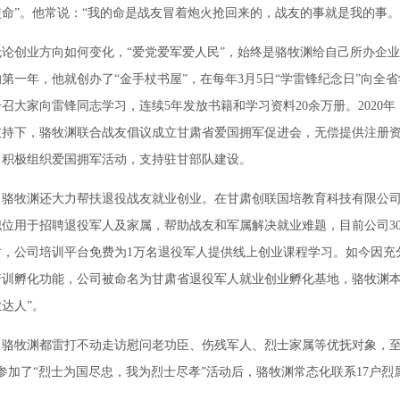
命”。他常说：“我的命是战友冒着炮火抢回来的，战友的事就是我的事。
创业方向如何变化，“爱党爱军爱人民”，始终是骆牧渊给自己所办企业
业的第一年，他就创办了“金手杖书屋”，在每年3月5日“学雷锋纪念日”向全
召大家向雷锋同志学习，连续5年发放书籍和学习资料20余万册。2020
支持下，骆牧渊联合战友倡议成立甘肃省爱国拥军促进会，无偿提供注册
，积极组织爱国拥军活动，支持驻甘部队建设。
牧渊还大力帮扶退役战友就业创业。在甘肃创联国培教育科技有限公司
职位用于招聘退役军人及家属，帮助战友和军属解决就业难题，目前公司3
时，公司培训平台免费为1万名退役军人提供线上创业课程学习。如今因充
培训孵化功能，公司被命名为甘肃省退役军人就业创业孵化基地，骆牧渊本
达人”。
牧渊都雷打不动走访慰问老功臣、伤残军人、烈士家属等优抚对象，至
在参加了“烈士为国尽忠，我为烈士尽孝”活动后，骆牧渊常态化联系17户