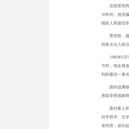
在因受伤而双
36年间，他克
残疾人和退役
受伤前，骆牧
间多次出入前沿
1986年6月
方时，他全身
到的最后一束
因作战勇敢、
养院享受国家
面对家人和战
自学哲学、文学
发经营，创办