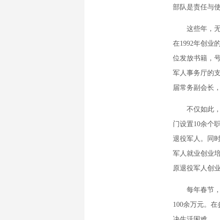
部队是责任与使
这些年，无论
在1992年创
位发放书籍，号
军人事务厅的
届常务副会长
不仅如此，骆
门设置10余个
退役军人。同
军人就业创业
原退役军人创业
每年春节，骆
100余万元。
决生活困难。