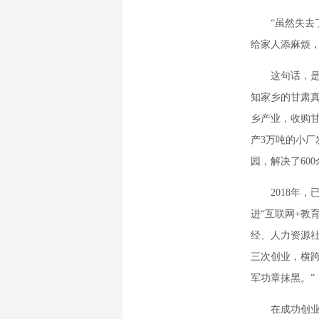
“虽然失去了
给家人添麻烦，
这句话，是多
知家乡的甘肃
乡产业，收购
产3万吨的小厂
园，解决了60
2018年，
进“互联网+教
经、人力资源社
三次创业，横
军功章抹黑。”
在成功创业后