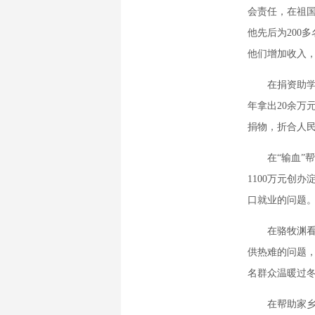
会责任，在祖
他先后为200
他们增加收入
在捐资助学中
年拿出20余万
捐物，折合人民
在“输血”帮
1100万元创
口就业的问题
在骆牧渊看来
供热难的问题，
名群众温暖过
在帮助家乡父