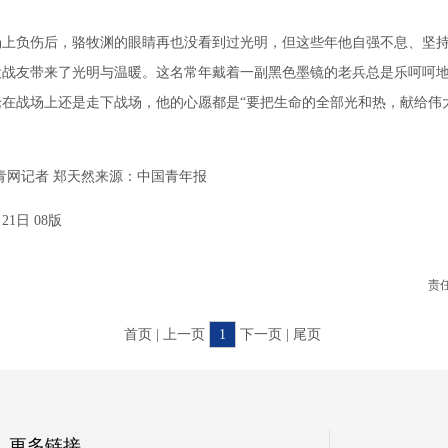
负伤后，骆牧渊的眼睛再也没看到过光明，但这些年他自强不息、坚持
役战友带来了光明与温暖。这名常年戴着一副黑色墨镜的老兵总是乐呵呵
论在战场上还是走下战场，他的心愿都是“要把生命的全部光和热，献给伟
网记者 郑天然来源：中国青年报
1日 08版
责
首页 | 上一页
1
下一页 | 尾页
更多链接