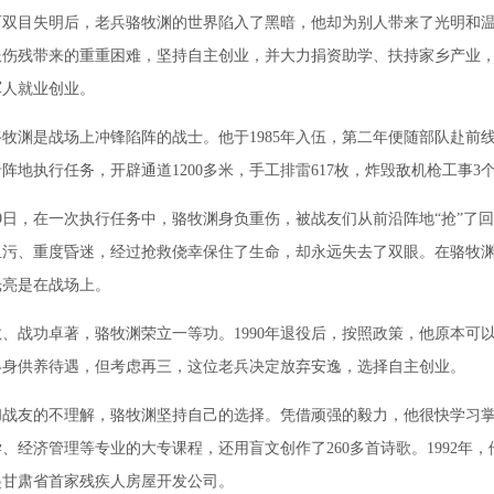
目失明后，老兵骆牧渊的世界陷入了黑暗，他却为别人带来了光明和温
服伤残带来的重重困难，坚持自主创业，并大力捐资助学、扶持家乡产业
军人就业创业。
渊是战场上冲锋陷阵的战士。他于1985年入伍，第二年便随部队赴前
阵地执行任务，开辟通道1200多米，手工排雷617枚，炸毁敌机枪工事3
9日，在一次执行任务中，骆牧渊身负重伤，被战友们从前沿阵地“抢”了
血污、重度昏迷，经过抢救侥幸保住了生命，却永远失去了双眼。在骆牧
光亮是在战场上。
战功卓著，骆牧渊荣立一等功。1990年退役后，按照政策，他原本可
终身供养待遇，但考虑再三，这位老兵决定放弃安逸，选择自主创业。
友的不理解，骆牧渊坚持自己的选择。凭借顽强的毅力，他很快学习掌
、经济管理等专业的大专课程，还用盲文创作了260多首诗歌。1992年
起甘肃省首家残疾人房屋开发公司。