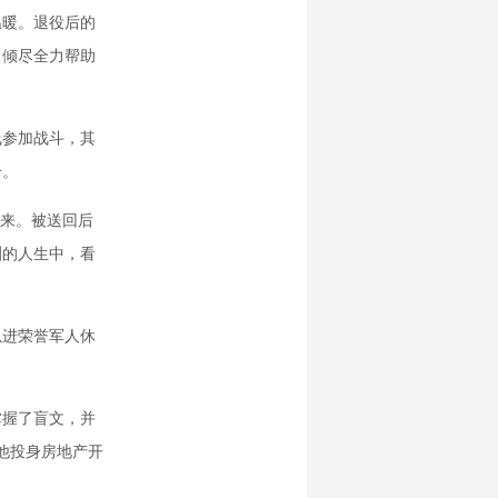
暖。退役后的
，倾尽全力帮助
线参加战斗，其
个。
回来。被送回后
渊的人生中，看
以进荣誉军人休
握了盲文，并
，他投身房地产开