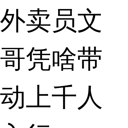
外卖员文
哥凭啥带
动上千人