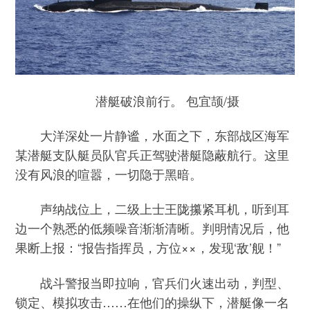
潜艇破浪前行。 包宜颉/摄
大洋深处一片静谧，水面之下，东部战区海军
某潜艇支队艇员队官兵正驾驶潜艇隐蔽航行。这里
没有风浪的喧嚣，一切隐于黑暗。
声纳战位上，二级上士王陇攥紧耳机，听到耳
边一个熟悉的低频噪音渐渐清晰。判明情况后，他
果断上报：“报告指挥员，方位××，发现‘敌’舰！”
战斗警报当即拉响，官兵们火速出动，判型、
锁定、模拟攻击……在他们的操纵下，潜艇像一名