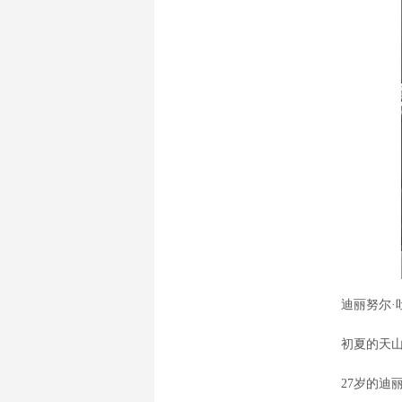
迪丽努尔·吐
初夏的天山脚
27岁的迪丽