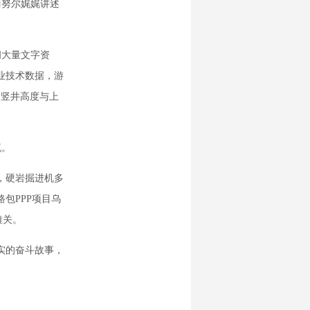
丽努尔娓娓讲述
大量文字资
业技术数据，游
的竖井高度与上
流。
，硬岩掘进机多
包PPP项目乌
难关。
实的奋斗故事，