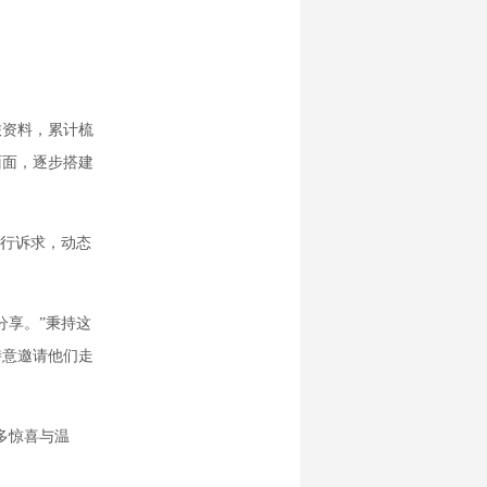
资料，累计梳
面面，逐步搭建
行诉求，动态
享。”秉持这
特意邀请他们走
多惊喜与温