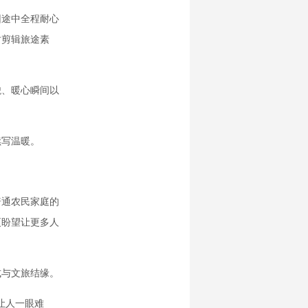
途中全程耐心
时剪辑旅途素
、暖心瞬间以
写温暖。
普通农民家庭的
更盼望让更多人
与文旅结缘。
让人一眼难