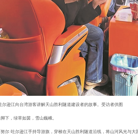
尔逊江向台湾游客讲解天山胜利隧道建设者的故事。受访者供图
下，绿草如茵，雪山巍峨。
努尔·吐尔逊江手持导游旗，穿梭在天山胜利隧道沿线，将山河风光与大