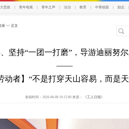
大思政
|
青年电视
|
青年之声
|
法治
|
教育
|
中青校园
|
励志
|
能量
>> 正文
、坚持“一团一打磨”，导游迪丽努
——
劳动者】“不是打穿天山容易，而是天
发稿时间：2026-06-08 10:15:00 来源：
《工人日报》