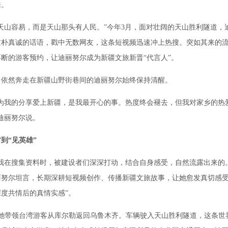
来。
山容易，而是天山那头有人民。”今年3月，面对壮阔的天山胜利隧道，
质朴真诚的话语，戳中无数网友，这条短视频迅速冲上热搜。突如其来的
断的游客预约，让迪丽努尔成为新疆文旅新晋“代言人”。
然奔走在新疆山野街巷间的迪丽努尔始终保持清醒。
我的分享爱上新疆，是我最开心的事。热度终会褪去，但我对家乡的热
迪丽努尔说。
”到“见英雄”
在搜集资料时，被建设者们深深打动，结合自身感受，自然流露出来的。
丽努尔坦言，长期深耕短视频创作、传播新疆文旅故事，让她愈发真切感受
度共情后的真情实感”。
带领台湾游客从库尔勒返回乌鲁木齐。车辆驶入天山胜利隧道，这条世