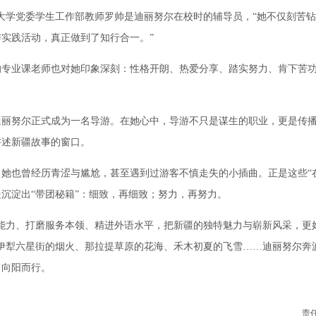
大学党委学生工作部教师罗帅是迪丽努尔在校时的辅导员，“她不仅刻苦
实践活动，真正做到了知行合一。”
业课老师也对她印象深刻：性格开朗、热爱分享、踏实努力、肯下苦功
。
努尔正式成为一名导游。在她心中，导游不只是谋生的职业，更是传播
讲述新疆故事的窗口。
也曾经历青涩与尴尬，甚至遇到过游客不慎走失的小插曲。正是这些“在
沉淀出“带团秘籍”：细致，再细致；努力，再努力。
力、打磨服务本领、精进外语水平，把新疆的独特魅力与崭新风采，更
”伊犁六星街的烟火、那拉提草原的花海、禾木初夏的飞雪……迪丽努尔奔
、向阳而行。
责