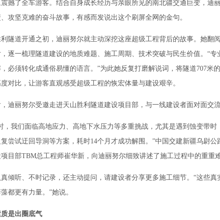
象震撼了全车游客。结合自身成长经历与亲眼所见的南北疆交通巨变，迪
壁、攻坚克难的奋斗故事，有感而发说出这个刷屏全网的金句。
隧道开通之初，迪丽努尔就主动深挖这座超级工程背后的故事。她翻阅
片，逐一梳理隧道建设的地质难题、施工周期、技术突破与民生价值。“专
，必须转化成通俗易懂的语言。”为此她反复打磨解说词，将隧道707米
高度对比，让游客直观感受超级工程的恢宏体量与建设艰辛。
迪丽努尔受邀走进天山胜利隧道建设项目部，与一线建设者面对面交
，我们面临高地应力、高地下水压力等多重挑战，尤其是遇到蚀变带时
复尝试迂回导洞等方案，耗时14个月才成功解围。”中国交建新疆乌尉公路
项目部TBM总工程师崔华新，向迪丽努尔细致讲述了施工过程中的重重
倾听、不时记录，还主动提问，请建设者分享更多施工细节。“这些真
藻都更有力量。”她说。
素质是出圈底气