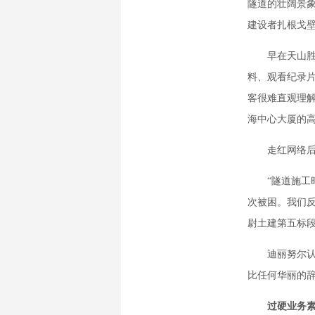
隧道的壮阔景
建设者扎根戈
早在天山胜利
料、观看纪录
客很难直观理解
海中心大厦的
走红网络后，
“隧道施工时
次被困。我们反
尉土建第五标段
迪丽努尔认真
比任何华丽的辞
过硬业务