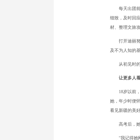
每天出团前，
细致，及时回
材、整理文旅
打开迪丽努尔
及不为人知的
从初见时的陌
让更多人
18岁以前，
她，年少时便
看见新疆的美
高考后，她报
“我记得她刚