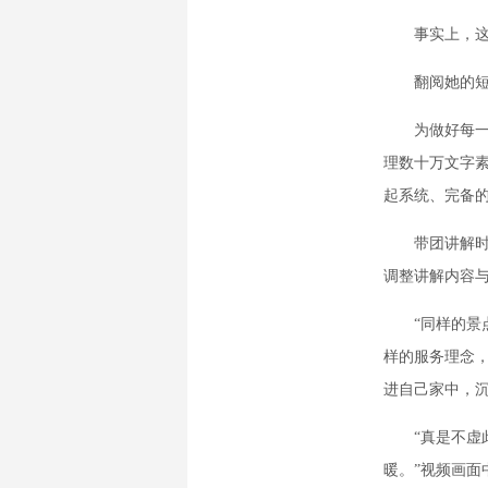
事实上，这并
翻阅她的短视
为做好每一次
理数十万文字
起系统、完备
带团讲解时，
调整讲解内容
“同样的景点
样的服务理念
进自己家中，
“真是不虚此
暖。”视频画