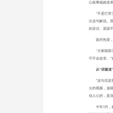
心故事娓娓道
“不是打穿天
出这句解说。
的采访、源源不
面对热度，依
“大家能因为
守不会改变。”
从“讲隧道
“这句话是我
火的视频，迪
动人心的，是深
今年3月，她