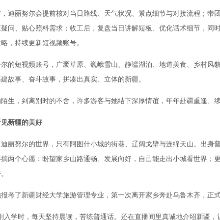
迪丽努尔会提前核对当日路线、天气状况、景点细节与对接流程；带团
应疑问、贴心照料需求；收工后，复盘当日讲解短板、优化话术细节，同
攻略，持续更新短视频账号。
的短视频账号，广袤草原、巍峨雪山、静谧湖泊、地道美食、乡村风貌
基建故事、奋斗故事，拼凑出真实、立体的新疆。
生，到离别时的不舍，许多游客与她结下深厚情谊，年年赴疆重逢、续
看见新疆的美好
迪丽努尔的世界，只有阿图什小城的街巷、辽阔戈壁与连绵天山。出身
怀揣两个心愿：盼望家乡山路通畅、发展向好，自己能走出小城看世界；
好。
考了新疆财经大学旅游管理专业，第一次离开家乡奔赴乌鲁木齐，正式
入学时，每天坚持晨读，苦练普通话。还在直播间里真诚地介绍新疆，