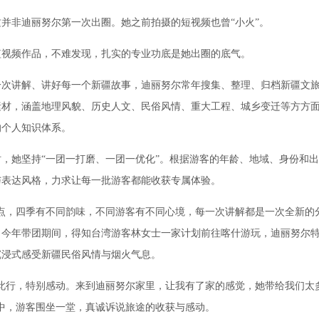
非迪丽努尔第一次出圈。她之前拍摄的短视频也曾“小火”。
频作品，不难发现，扎实的专业功底是她出圈的底气。
讲解、讲好每一个新疆故事，迪丽努尔常年搜集、整理、归档新疆文旅
素材，涵盖地理风貌、历史人文、民俗风情、重大工程、城乡变迁等方方
的个人知识体系。
她坚持“一团一打磨、一团一优化”。根据游客的年龄、地域、身份和出
与表达风格，力求让每一批游客都能收获专属体验。
，四季有不同韵味，不同游客有不同心境，每一次讲解都是一次全新的分
，今年带团期间，得知台湾游客林女士一家计划前往喀什游玩，迪丽努尔
沉浸式感受新疆民俗风情与烟火气息。
行，特别感动。来到迪丽努尔家里，让我有了家的感觉，她带给我们太
面中，游客围坐一堂，真诚诉说旅途的收获与感动。