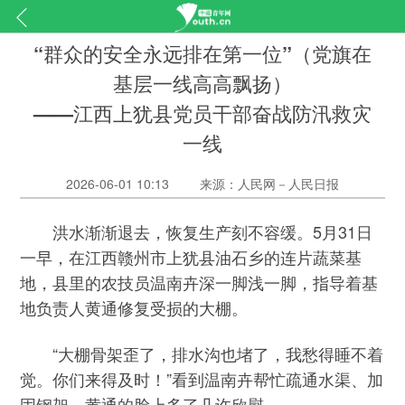
“群众的安全永远排在第一位”（党旗在
基层一线高高飘扬）
——江西上犹县党员干部奋战防汛救灾
一线
2026-06-01 10:13
来源：人民网－人民日报
洪水渐渐退去，恢复生产刻不容缓。5月31日
一早，在江西赣州市上犹县油石乡的连片蔬菜基
地，县里的农技员温南卉深一脚浅一脚，指导着基
地负责人黄通修复受损的大棚。
“大棚骨架歪了，排水沟也堵了，我愁得睡不着
觉。你们来得及时！”看到温南卉帮忙疏通水渠、加
固钢架，黄通的脸上多了几许欣慰。