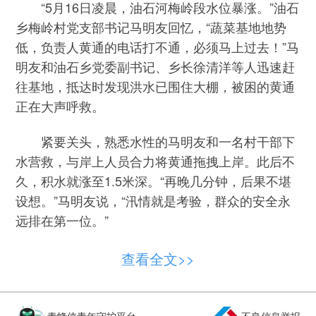
“5月16日凌晨，油石河梅岭段水位暴涨。”油石
乡梅岭村党支部书记马明友回忆，“蔬菜基地地势
低，负责人黄通的电话打不通，必须马上过去！”马
明友和油石乡党委副书记、乡长徐清洋等人迅速赶
往基地，抵达时发现洪水已围住大棚，被困的黄通
正在大声呼救。
紧要关头，熟悉水性的马明友和一名村干部下
水营救，与岸上人员合力将黄通拖拽上岸。此后不
久，积水就涨至1.5米深。“再晚几分钟，后果不堪
设想。”马明友说，“汛情就是考验，群众的安全永
远排在第一位。”
上犹县营前镇蕉里村党支部书记肖瑞迎，也回
查看全文>>
想起巡查时的惊险情形，“凌晨，我和几名村干部巡
查到一户村民家门口时，看到屋后碎石滚落、土体
松动，山体有一道明显裂缝。”